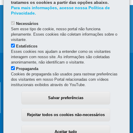
tratamos os cookies a partir das opções abaixo.
Para mais informações, acesse nossa Política de
Privacidade.
REPORT CORRUPTION
Necessários
OMBUDSMAN OFFICE
Sem esse tipo de cookie, nosso portal não funciona
plenamente. Esses cookies não coletam informações sobre o
visitante.
SITE MAP
Estatísticos
Esses cookies nos ajudam a entender como os visitantes
interagem com nosso site. As informações são coletadas
Navegação
anonimamente, não identificam o visitante.
Propaganda
principal
Cookies de propaganda são usados para rastrear preferências
dos visitantes em nosso Portal relacionadas com vídeos
institucionais exibidos através do YouTube.
PARANÁ PARCERIAS
Rua Inácio Lustosa, 700 - Bloco A, 2º andar - São Francisco
Salvar preferências
Prédio da Paranaprevidência
80510-000
-
Curitiba
-
PR
MAPA
Rejeitar todos os cookies não-necessários
Aceitar tudo