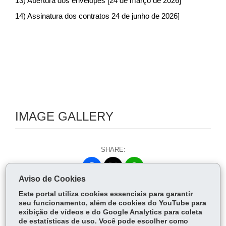
13) Abertura dos envelopes [24 de março de 2026]
14) Assinatura dos contratos 24 de junho de 2026]
IMAGE GALLERY
SHARE:
Fa
W
Aviso de Cookies
ce
ha
Tw
bo
ts
Back
Home
Print
Download
Este portal utiliza cookies essenciais para garantir
itt
ok
Ap
seu funcionamento, além de cookies do YouTube para
er
exibição de vídeos e do Google Analytics para coleta
p
de estatísticas de uso. Você pode escolher como