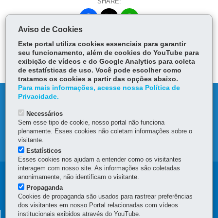
SHARE:
Fa
W
Aviso de Cookies
ce
ha
Tw
bo
ts
Back
Home
Print
Download
Este portal utiliza cookies essenciais para garantir
itt
ok
Ap
seu funcionamento, além de cookies do YouTube para
er
exibição de vídeos e do Google Analytics para coleta
p
de estatísticas de uso. Você pode escolher como
tratamos os cookies a partir das opções abaixo.
Para mais informações, acesse nossa Política de
Privacidade.
REPORT CORRUPTION
Necessários
OMBUDSMAN OFFICE
Sem esse tipo de cookie, nosso portal não funciona
plenamente. Esses cookies não coletam informações sobre o
visitante.
SITE MAP
Estatísticos
Esses cookies nos ajudam a entender como os visitantes
interagem com nosso site. As informações são coletadas
Navegação
anonimamente, não identificam o visitante.
Propaganda
principal
Cookies de propaganda são usados para rastrear preferências
dos visitantes em nosso Portal relacionadas com vídeos
institucionais exibidos através do YouTube.
PARANÁ PARCERIAS